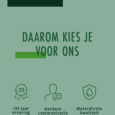
DAAROM KIES JE
VOOR ONS
+35 jaar
Waterdichte
Heldere
ervaring
kwaliteit
communicatie